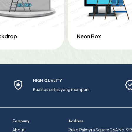
ckdrop
Neon Box
HIGH QUALITY
Kualitas cetak yang mumpuni.
Company
Address
About
Ruko Palmyra Square 26A No. 9 