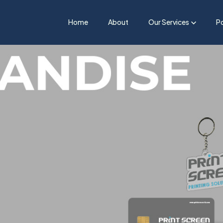
Home
About
Our Services
Po