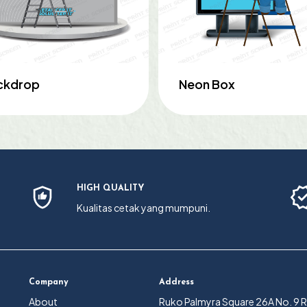
ckdrop
Neon Box
HIGH QUALITY
Kualitas cetak yang mumpuni.
Company
Address
About
Ruko Palmyra Square 26A No. 9 