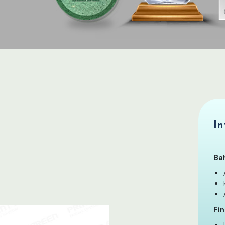
In
Ba
Fin