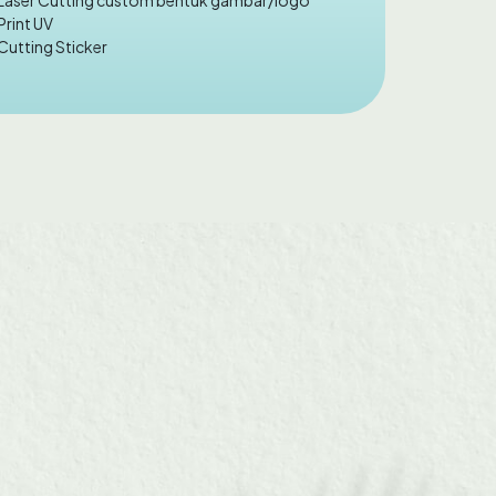
Print UV
Cutting Sticker