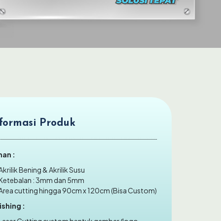
formasi Produk
han :
Akrilik Bening & Akrilik Susu
Ketebalan : 3mm dan 5mm
Area cutting hingga 90cm x 120cm (Bisa Custom)
ishing :
Laser Cutting custom bentuk gambar/logo