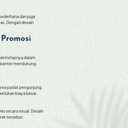
sederhana dan juga
uas. Dengan desain
 Promosi
fektivitasnya dalam
si banner mendukung
u area padat pengunjung.
erlukan biaya besar.
 secara visual. Desain
ek tersebut.