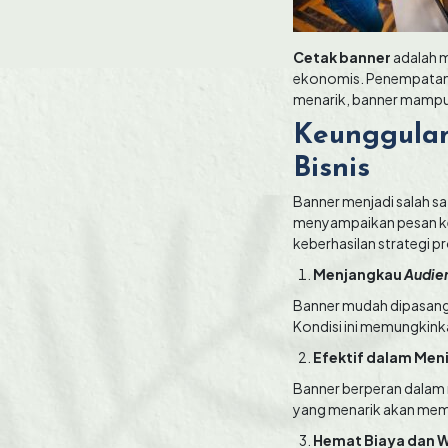
Cetak banner
adalah m
ekonomis. Penempatann
menarik, banner mampu 
Keunggulan
Bisnis
Banner menjadi salah s
menyampaikan pesan kep
keberhasilan strategi p
Menjangkau
Audie
Banner mudah dipasang d
Kondisi ini memungkinka
Efektif dalam Me
Banner berperan dalam 
yang menarik akan me
Hemat Biaya dan 