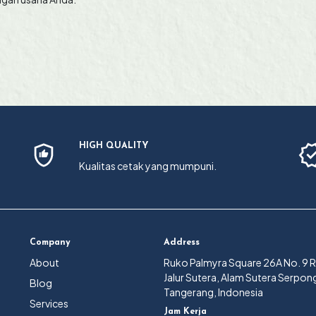
HIGH QUALITY
Kualitas cetak yang mumpuni.
Company
Address
About
Ruko Palmyra Square 26A No. 9 
Jalur Sutera, Alam Sutera Serpon
Blog
Tangerang, Indonesia
Services
Jam Kerja