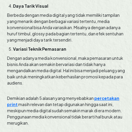
Daya Tarik Visual
Berbeda dengan media digital yang tidak memiliki tampilan
yang menarik dengan berbagai variasi tertentu, media
konvensional bisa Anda variasikan. Misalnya dengan adanya
huruf timbul, glossy pada bagian tertentu, dan efek sentuhan
yang menjadi daya tarik tersendiri.
Variasi Teknik Pemasaran
Dengan adanya media konvensional, maka pemasaran untuk
bisnis Anda akan semakin bervariasi dan tidak hanya
mengandalkan media digital. Hal ini bisa menjadi peluang yang
baik untuk meningkatkan keberhasilan promosi kepada para
audiens.
Demikian adalah 5 alasan yang menyebabkan
percetakan
print
masih relevan dan tetap digunakan hingga saat ini,
meskipun media digital sudah semakin marak di era modern.
Penggunaan media konvensional tidak berarti hal buruk atau
merugikan.