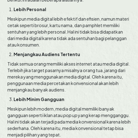
Lebih Personal
Meskipun media digital lebih efektif dan efisien, namun materi
cetak seperti brosur, kartu nama, dan pamphlet memiliki
sentuhan yang lebih personal. Hal ini tidak bisa didapatkan
dari media digital karena tidak ada sentuhan bagi pelanggan
atau konsumen.
Menjangkau Audiens Tertentu
Tidak semua orang memiliki akses internet atau media digital.
Terlebih jika target pasarnya misalnya orang tua, jarang dari
mereka yang menggunakan media digital. Oleh karena itu,
penggunaan media percetakan konvensional akan lebih
menjangkau banyak audiens.
Lebih Minim Gangguan
Meskipun lebih modern, media digital memiliki banyak
gangguan seperti iklan atau
pop up
yang kerap mengganggu.
Hal ini tidak akan terjadi pada media konvensional karena lebih
sederhana. Oleh karena itu, media konvensional tetap bisa
menjadi pilihan yang tepat.