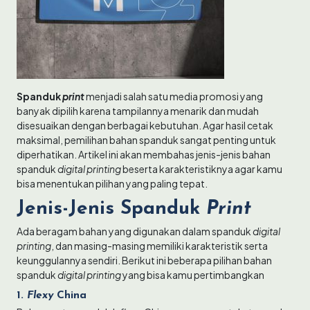
Spanduk
print
menjadi salah satu media promosi yang
banyak dipilih karena tampilannya menarik dan mudah
disesuaikan dengan berbagai kebutuhan. Agar hasil cetak
maksimal, pemilihan bahan spanduk sangat penting untuk
diperhatikan. Artikel ini akan membahas jenis-jenis bahan
spanduk
digital printing
beserta karakteristiknya agar kamu
bisa menentukan pilihan yang paling tepat.
Jenis-Jenis Spanduk
Print
Ada beragam bahan yang digunakan dalam spanduk
digital
printing
, dan masing-masing memiliki karakteristik serta
keunggulannya sendiri. Berikut ini beberapa pilihan bahan
spanduk
digital printing
yang bisa kamu pertimbangkan
1.
Flexy
China