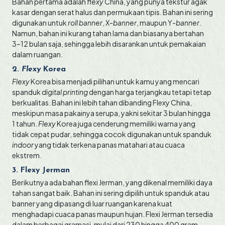
Bahan pertama adalah
flexy
China, yang punya tekstur agak
kasar dengan serat halus dan permukaan tipis. Bahan ini sering
digunakan untuk
roll banner
, X-
banner
, maupun Y-
banner
.
Namun, bahan ini kurang tahan lama dan biasanya bertahan
3–12 bulan saja, sehingga lebih disarankan untuk pemakaian
dalam ruangan.
2.
Flexy
Korea
Flexy
Korea bisa menjadi pilihan untuk kamu yang mencari
spanduk
digital printing
dengan harga terjangkau tetapi tetap
berkualitas. Bahan ini lebih tahan dibanding Flexy China,
meskipun masa pakainya serupa, yakni sekitar 3 bulan hingga
1 tahun.
Flexy
Korea juga cenderung memiliki warna yang
tidak cepat pudar, sehingga cocok digunakan untuk spanduk
indoor
yang tidak terkena panas matahari atau cuaca
ekstrem.
3. Flexy Jerman
Berikutnya ada bahan flexi Jerman, yang dikenal memiliki daya
tahan sangat baik. Bahan ini sering dipilih untuk spanduk atau
banner yang dipasang di luar ruangan karena kuat
menghadapi cuaca panas maupun hujan. Flexi Jerman tersedia
dalam berbagai gramasi, mulai dari 230 hingga 400 gram,