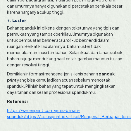
dan umumnya hanya digunakan di percetakan berskala besar
karena harganya cukup tinggi.
4. Luster
Bahan spanduk ini dikenal dengan teksturnya yang tipis dan
permukaan yang tampak berkilau. Umumnya digunakan
untuk pembuatan
banner
atau
roll-up banner
di dalam
ruangan. Berkat kilap alaminya, bahan luster tidak
memerlukan laminasi tambahan. Selain kuat dan tahan sobek,
bahan ini juga mendukung hasil cetak gambar maupun tulisan
dengan resolusi tinggi.
Demikian informasi mengenai jenis-jenis bahan
spanduk
print
yang bisa kamu jadikan acuan sebelum mencetak
spanduk. Pilihlah bahan yang tepat untuk mengingkatkan
daya tahan dan kesan profesional spandukmu.
Referensi
https://wellenprint.com/jenis-bahan-
spanduk/
https://solusiprint.id/artikel/Mengenal_Berbagai_Jen