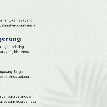
 menentukan jasa yang
ngalami kerugian karena
ngerang
digital printing
 cara yang bisa Anda
angerang. Jangan
babkan Anda terjebak
ni dari para pelanggan
 sosial media dari jasa