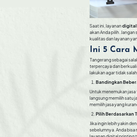
Saat ini, layanan
digita
akan Anda pilih. Jangan
kualitas dan layanan ya
Ini 5 Cara 
Tangerang sebagai salah
terpercaya dan berkualit
lakukan agar tidak salah p
Bandingkan Beber
Untuk menemukan jasa te
langsung memilih satu j
memilih jasa yang kuran
Pilih Berdasarkan 
Jika ingin lebih yakin d
sebelumnya. Anda bisa 
layanan digital printing 