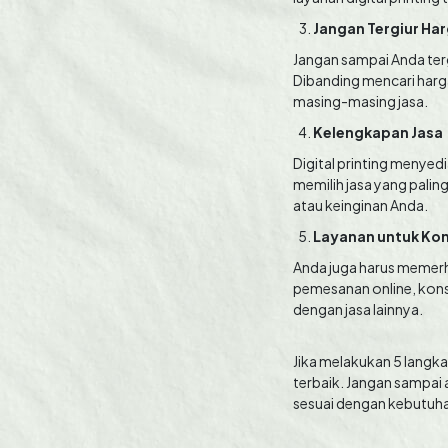
Jangan Tergiur Ha
Jangan sampai Anda terg
Dibanding mencari harga
masing-masing jasa.
Kelengkapan Jasa
Digital printing menyed
memilih jasa yang palin
atau keinginan Anda.
Layanan untuk K
Anda juga harus memerha
pemesanan online, konsu
dengan jasa lainnya.
Jika melakukan 5 langk
terbaik. Jangan sampai 
sesuai dengan kebutuha