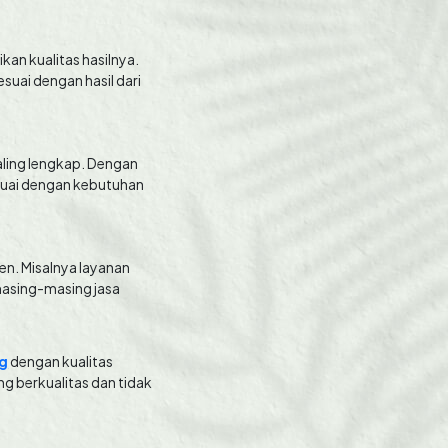
kan kualitas hasilnya.
suai dengan hasil dari
aling lengkap. Dengan
esuai dengan kebutuhan
en. Misalnya layanan
masing-masing jasa
ng
dengan kualitas
g berkualitas dan tidak