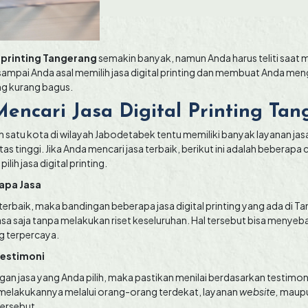
l printing Tangerang
semakin banyak, namun Anda harus teliti saat
 sampai Anda asal memilih jasa digital printing dan membuat Anda me
ng kurang bagus.
Mencari Jasa Digital Printing Ta
 satu kota di wilayah Jabodetabek tentu memiliki banyak layanan jasa 
as tinggi. Jika Anda mencari jasa terbaik, berikut ini adalah beberapa
ilih jasa digital printing.
apa Jasa
rbaik, maka bandingan beberapa jasa digital printing yang ada di T
asa saja tanpa melakukan riset keseluruhan. Hal tersebut bisa menye
g terpercaya.
Testimoni
engan jasa yang Anda pilih, maka pastikan menilai berdasarkan testimo
melakukannya melalui orang-orang terdekat, layanan
website,
maupun
tersebut.