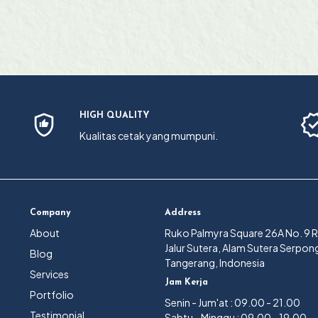
HIGH QUALITY
Kualitas cetak yang mumpuni.
Company
Address
About
Ruko Palmyra Square 26A No. 9 
Jalur Sutera, Alam Sutera Serpon
Blog
Tangerang, Indonesia
Services
Jam Kerja
Portfolio
Senin - Jum'at : 09.00 - 21.00
Testimonial
Sabtu - Minggu : 09.00 - 19.00