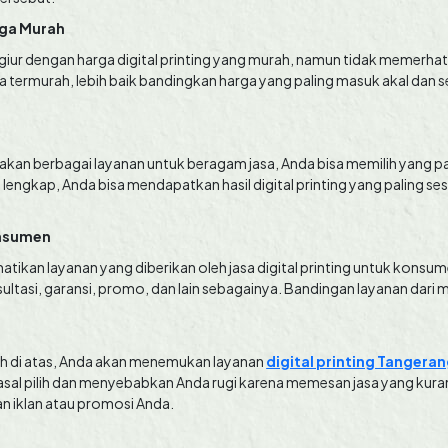
rga Murah
iur dengan harga digital printing yang murah, namun tidak memerhati
 termurah, lebih baik bandingkan harga yang paling masuk akal dan se
iakan berbagai layanan untuk beragam jasa, Anda bisa memilih yang p
g lengkap, Anda bisa mendapatkan hasil digital printing yang paling s
onsumen
tikan layanan yang diberikan oleh jasa digital printing untuk konsum
ltasi, garansi, promo, dan lain sebagainya. Bandingan layanan dari 
ah di atas, Anda akan menemukan layanan
digital printing Tangera
asal pilih dan menyebabkan Anda rugi karena memesan jasa yang kuran
n iklan atau promosi Anda.