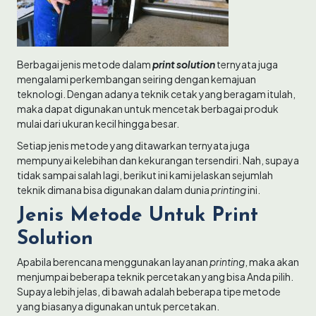
Berbagai jenis metode dalam
print solution
ternyata juga
mengalami perkembangan seiring dengan kemajuan
teknologi. Dengan adanya teknik cetak yang beragam itulah,
maka dapat digunakan untuk mencetak berbagai produk
mulai dari ukuran kecil hingga besar.
Setiap jenis metode yang ditawarkan ternyata juga
mempunyai kelebihan dan kekurangan tersendiri. Nah, supaya
tidak sampai salah lagi, berikut ini kami jelaskan sejumlah
teknik dimana bisa digunakan dalam dunia
printing
ini.
Jenis Metode Untuk Print
Solution
Apabila berencana menggunakan layanan
printing
, maka akan
menjumpai beberapa teknik percetakan yang bisa Anda pilih.
Supaya lebih jelas, di bawah adalah beberapa tipe metode
yang biasanya digunakan untuk percetakan.