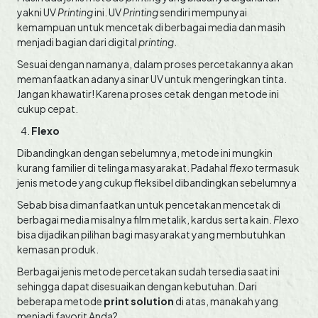
yakni UV
Printing
ini. UV
Printing
sendiri mempunyai
kemampuan untuk mencetak di berbagai media dan masih
menjadi bagian dari digital
printing
.
Sesuai dengan namanya, dalam proses percetakannya akan
memanfaatkan adanya sinar UV untuk mengeringkan tinta.
Jangan khawatir! Karena proses cetak dengan metode ini
cukup cepat.
Flexo
Dibandingkan dengan sebelumnya, metode ini mungkin
kurang familier di telinga masyarakat. Padahal
flexo
termasuk
jenis metode yang cukup fleksibel dibandingkan sebelumnya
Sebab bisa dimanfaatkan untuk pencetakan mencetak di
berbagai media misalnya film metalik, kardus serta kain.
Flexo
bisa dijadikan pilihan bagi masyarakat yang membutuhkan
kemasan produk.
Berbagai jenis metode percetakan sudah tersedia saat ini
sehingga dapat disesuaikan dengan kebutuhan. Dari
beberapa metode
print solution
di atas, manakah yang
menjadi favorit Anda?