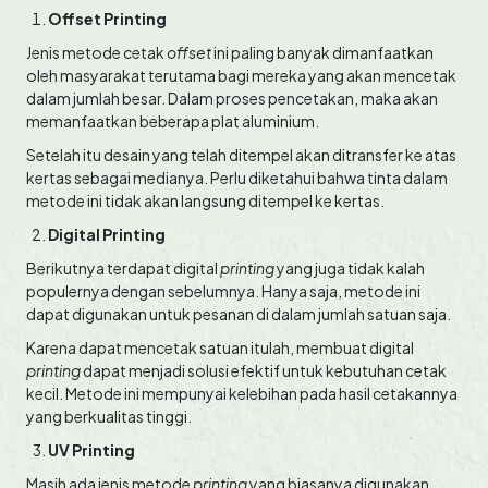
Offset Printing
Jenis metode cetak
offset
ini paling banyak dimanfaatkan
oleh masyarakat terutama bagi mereka yang akan mencetak
dalam jumlah besar. Dalam proses pencetakan, maka akan
memanfaatkan beberapa plat aluminium.
Setelah itu desain yang telah ditempel akan ditransfer ke atas
kertas sebagai medianya. Perlu diketahui bahwa tinta dalam
metode ini tidak akan langsung ditempel ke kertas.
Digital Printing
Berikutnya terdapat digital
printing
yang juga tidak kalah
populernya dengan sebelumnya. Hanya saja, metode ini
dapat digunakan untuk pesanan di dalam jumlah satuan saja.
Karena dapat mencetak satuan itulah, membuat digital
printing
dapat menjadi solusi efektif untuk kebutuhan cetak
kecil. Metode ini mempunyai kelebihan pada hasil cetakannya
yang berkualitas tinggi.
UV Printing
Masih ada jenis metode
printing
yang biasanya digunakan