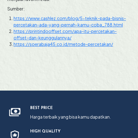
Sumber:
https://www.cashlez.com/blog/5-teknik-pada-bisnis-
percetakan-ada-yang-pernah-kamu-coba_788.html
https://printindooffset.com/apa-itu-percetakan-
offset-dan-keunggulannya/
https://soerabaja45.co.id/metode-percetakan/
BEST PRICE
Harga terbaik yang bisa kamu dapatkan.
HIGH QUALITY