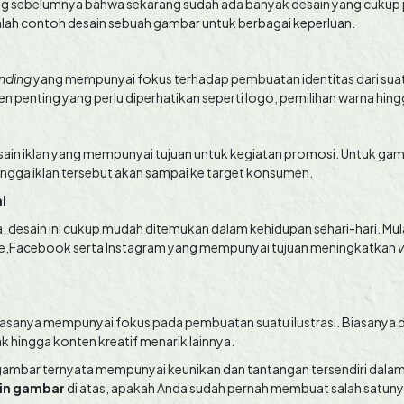
ng sebelumnya bahwa sekarang sudah ada banyak desain yang cukup 
adalah contoh desain sebuah gambar untuk berbagai keperluan.
nding
yang mempunyai fokus terhadap pembuatan identitas dari sua
n penting yang perlu diperhatikan seperti logo, pemilihan warna hingg
sain iklan yang mempunyai tujuan untuk kegiatan promosi. Untuk ga
ngga iklan tersebut akan sampai ke target konsumen.
al
 desain ini cukup mudah ditemukan dalam kehidupan sehari-hari. Mul
e,Facebook serta Instagram yang mempunyai tujuan meningkatkan
biasanya mempunyai fokus pada pembuatan suatu ilustrasi. Biasanya 
 hingga konten kreatif menarik lainnya.
ri gambar ternyata mempunyai keunikan dan tantangan tersendiri dal
in gambar
di atas, apakah Anda sudah pernah membuat salah satun