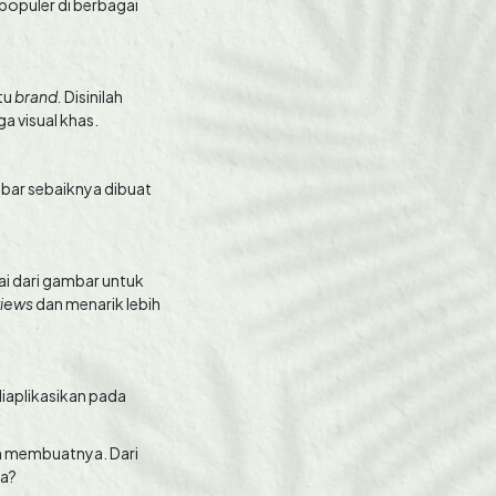
populer di berbagai
tu
brand.
Disinilah
a visual khas.
mbar sebaiknya dibuat
ai dari gambar untuk
views
dan menarik lebih
diaplikasikan pada
am membuatnya. Dari
ya?