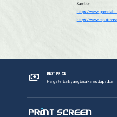
Sumber:
https://www.gamelab.i
https://www.ciputramak
BEST PRICE
Harga terbaik yang bisa kamu dapatkan.