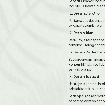
Seperti sudah disinggu
industri. Di bawah ini 
Desain
Branding
Pertama ada desain
bra
terdapat sejumlah eleme
Desain Iklan
Berikutnya terdapat de
semenarik mungkin sehi
Desain Media Sosi
Sesuai dengan namanya,
konten TikTok, YouTub
banyak orang.
Desain Ilustrasi
Untuk jenis gambar ini 
sebuah komik, buku anak
Setiap jenis desain da
beberapa contoh
desa