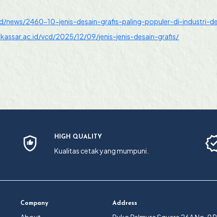
d/news/2460-10-jenis-desain-grafis-paling-populer-di-industri-d
assar.ac.id/vcd/2025/12/09/jenis-jenis-desain-grafis/
HIGH QUALITY
Kualitas cetak yang mumpuni.
Company
Address