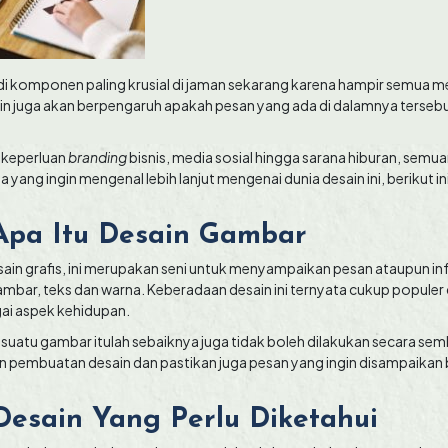
i komponen paling krusial di jaman sekarang karena hampir semua 
sain juga akan berpengaruh apakah pesan yang ada di dalamnya terseb
k keperluan
branding
bisnis, media sosial hingga sarana hiburan, se
a yang ingin mengenal lebih lanjut mengenai dunia desain ini, berikut i
pa Itu Desain Gambar
sain grafis, ini merupakan seni untuk menyampaikan pesan ataupun i
gambar, teks dan warna. Keberadaan desain ini ternyata cukup popule
ai aspek kehidupan.
uatu gambar itulah sebaiknya juga tidak boleh dilakukan secara sem
 pembuatan desain dan pastikan juga pesan yang ingin disampaikan b
 Desain Yang Perlu Diketahui