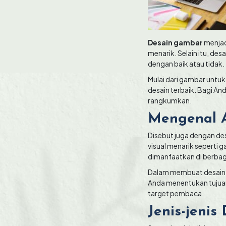
Desain gambar
menjad
menarik. Selain itu, de
dengan baik atau tidak.
Mulai dari gambar untu
desain terbaik. Bagi And
rangkumkan.
Mengenal A
Disebut juga dengan de
visual menarik seperti 
dimanfaatkan di berbag
Dalam membuat desain s
Anda menentukan tujuan
target pembaca.
Jenis-jenis