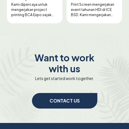
Kami dipercaya untuk
Print Screen mengerjakan
mengerjakan project
event tahunan HDI di ICE
printing BCA Expo sejak
BSD. Kami mengerjakan
tahun 2023. Item yang kami
berbagai macam item,
kerjakan adalah Sticker
seperti Hanging Banner,
Gate, Hanging Banner,
Sticker Gate, Sticker Loket,
Signage, dan sebagainya.
Umbul-umbul, dan lain-lain.
Termasuk jasa pemasangan
Termasuk jasa pemasangan
& pembongkarannya.
dan pembongkarannya.
Want to work
with us
Lets get started work together.
CONTACT US