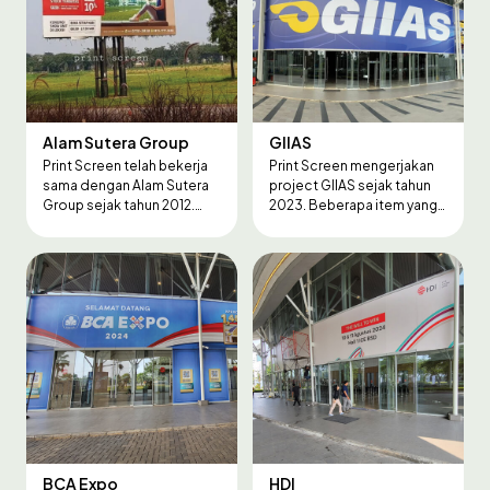
Alam Sutera Group
GIIAS
Print Screen telah bekerja
Print Screen mengerjakan
sama dengan Alam Sutera
project GIIAS sejak tahun
Group sejak tahun 2012.
2023. Beberapa item yang
Mengerjakan hampir seluruh
kami kerjakan adalah
kebutuhan cetak dari Alam
Sticker Gate, Hanging
Sutera Group. Mulai dari
Banner, Signage, Umbul-
Billboard, Umbul-umbul,
umbul, dan berbagai
Backdrop, Stationery,
macam item lainnya,
Branding, Events, dan
termasuk pemasangan dan
berbagai jenis item cetak
pembongkarannya.
lainnya.
BCA Expo
HDI